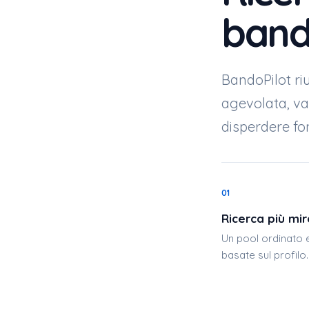
bandi
BandoPilot ri
agevolata, va
disperdere fo
01
Ricerca più mir
Un pool ordinato
basate sul profilo.