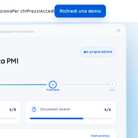
ziona
Per chi
Prezzi
Accedi
Richiedi una demo
bandopilot.it/workspace
In preparazione
ta PMI
a
4
3
Invio
Preparazione
6/8
4/6
Documenti inseriti
Vedi pratica