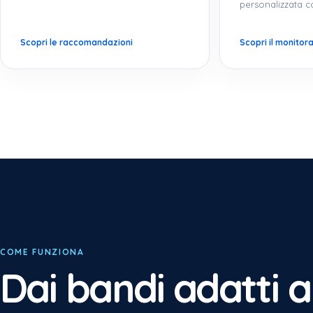
personalizzata co
Scopri le raccomandazioni
Scopri il monitor
COME FUNZIONA
Dai bandi adatti a