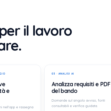
per il lavoro
are.
GIO
03 · ANALISI AI
ve
Analizza requisiti e PDF
tà e
del bando
Domande sul singolo avviso, fonti
consultabili e verifica guidata.
 nell’app e rassegna